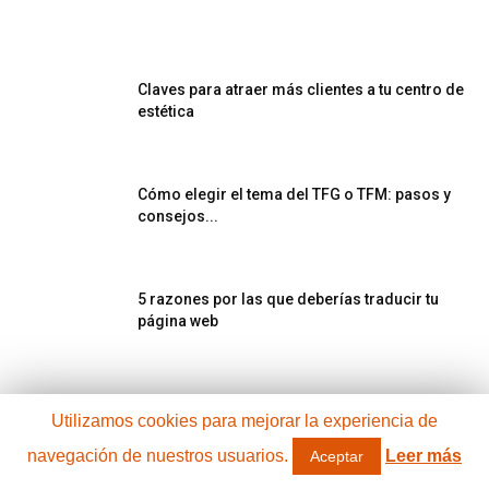
Claves para atraer más clientes a tu centro de
estética
Cómo elegir el tema del TFG o TFM: pasos y
consejos...
5 razones por las que deberías traducir tu
página web
Nuevos modelos de financiación para
Utilizamos cookies para mejorar la experiencia de
emprendedores
navegación de nuestros usuarios.
Leer más
Aceptar